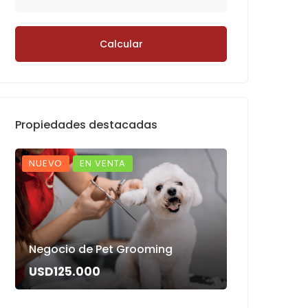
Calcular
Propiedades destacadas
NUEVO
EN VENTA
NUEVO
EN
Negocio de
Negocio de Pet Grooming
automático
USD125.000
USD80.00