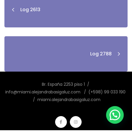
de
Log 2613
entradas
Log 2788
Br. España 2253 piso 1 /
info@miami.alejandrabasigaluz.com / (+598) 99 033 190
/ miami.alejandrabasigaluz.com